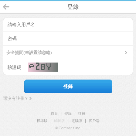
登錄
安全提問(未設置請忽略)
登錄
還沒有註冊？
首頁
|
登錄
|
註冊
標準版
|
觸屏版
|
電腦版
|
客戶端
© Comsenz Inc.