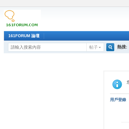
161FORUM 論壇
熱搜:
帖子
搜
索
用戶登錄