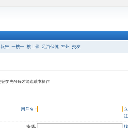
報告
一樓一
樓上骨
足浴保健
神州
交友
您需要先登錄才能繼續本操作
用戶名
立
註
密碼:
找