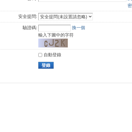
密
安全提問:
驗證碼:
換一個
輸入下圖中的字符
自動登錄
登錄