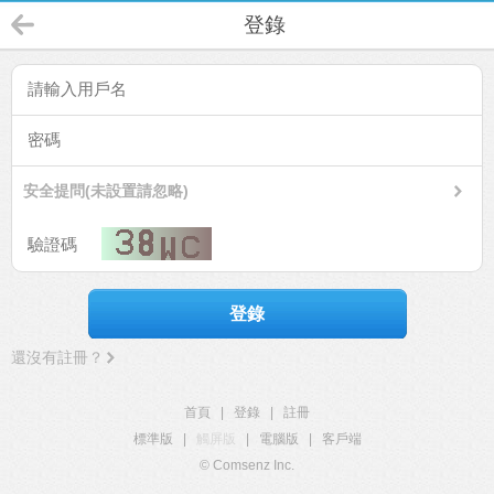
登錄
安全提問(未設置請忽略)
登錄
還沒有註冊？
首頁
|
登錄
|
註冊
標準版
|
觸屏版
|
電腦版
|
客戶端
© Comsenz Inc.