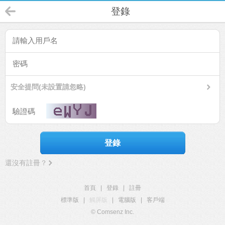
登錄
安全提問(未設置請忽略)
登錄
還沒有註冊？
首頁
|
登錄
|
註冊
標準版
|
觸屏版
|
電腦版
|
客戶端
© Comsenz Inc.