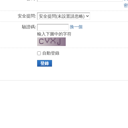
密
安全提問:
驗證碼:
換一個
輸入下圖中的字符
自動登錄
登錄