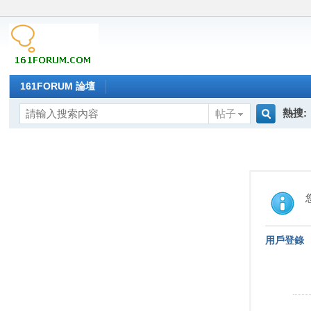
161FORUM 論壇
熱搜:
帖子
搜
索
用戶登錄