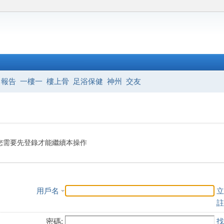
報告
一樓一
樓上骨
足浴保健
神州
交友
您需要先登錄才能繼續本操作
用戶名
立
註
密碼:
找