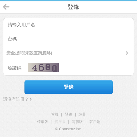
登錄
安全提問(未設置請忽略)
登錄
還沒有註冊？
首頁
|
登錄
|
註冊
標準版
|
觸屏版
|
電腦版
|
客戶端
© Comsenz Inc.