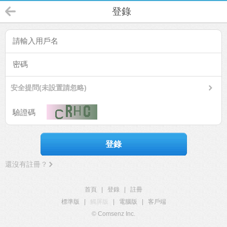
登錄
安全提問(未設置請忽略)
登錄
還沒有註冊？
首頁
|
登錄
|
註冊
標準版
|
觸屏版
|
電腦版
|
客戶端
© Comsenz Inc.