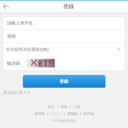
登錄
安全提問(未設置請忽略)
登錄
還沒有註冊？
首頁
|
登錄
|
註冊
標準版
|
觸屏版
|
電腦版
|
客戶端
© Comsenz Inc.