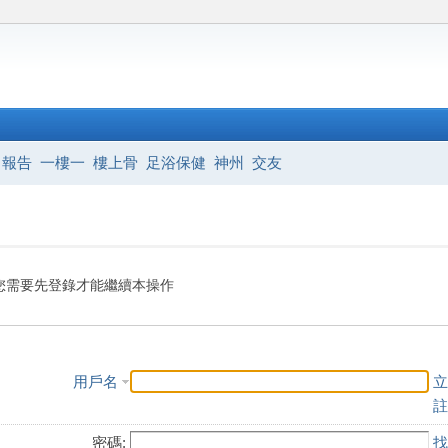
報告
一樓一
樓上骨
足浴保健
神州
交友
您需要先登錄才能繼續本操作
用戶名
立
註
密碼:
找