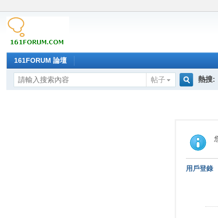
161FORUM 論壇
熱搜:
帖子
搜
索
用戶登錄