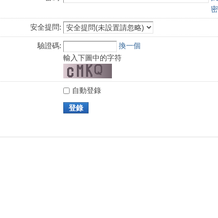
密
安全提問:
驗證碼:
換一個
輸入下圖中的字符
自動登錄
登錄