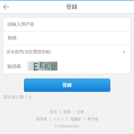
登錄
安全提問(未設置請忽略)
登錄
還沒有註冊？
首頁
|
登錄
|
註冊
標準版
|
觸屏版
|
電腦版
|
客戶端
© Comsenz Inc.