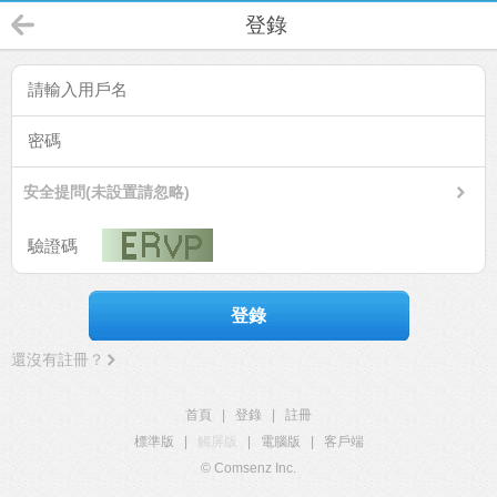
登錄
安全提問(未設置請忽略)
登錄
還沒有註冊？
首頁
|
登錄
|
註冊
標準版
|
觸屏版
|
電腦版
|
客戶端
© Comsenz Inc.