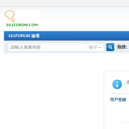
161FORUM 論壇
熱搜:
帖子
搜
索
用戶登錄