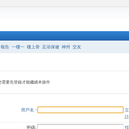
報告
一樓一
樓上骨
足浴保健
神州
交友
您需要先登錄才能繼續本操作
用戶名
立
註
密碼:
找