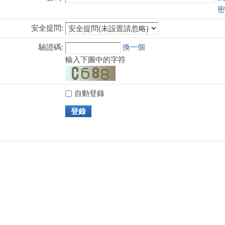
密
安全提問:
驗證碼:
換一個
輸入下圖中的字符
自動登錄
登錄