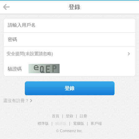
登錄
安全提問(未設置請忽略)
登錄
還沒有註冊？
首頁
|
登錄
|
註冊
標準版
|
觸屏版
|
電腦版
|
客戶端
© Comsenz Inc.