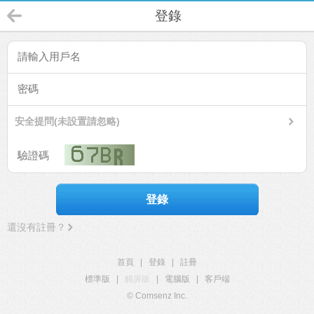
登錄
安全提問(未設置請忽略)
登錄
還沒有註冊？
首頁
|
登錄
|
註冊
標準版
|
觸屏版
|
電腦版
|
客戶端
© Comsenz Inc.