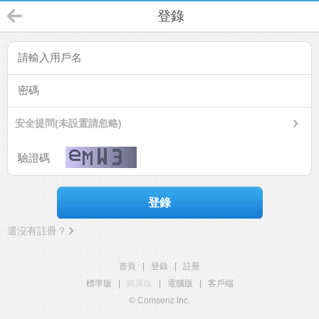
登錄
安全提問(未設置請忽略)
登錄
還沒有註冊？
首頁
|
登錄
|
註冊
標準版
|
觸屏版
|
電腦版
|
客戶端
© Comsenz Inc.