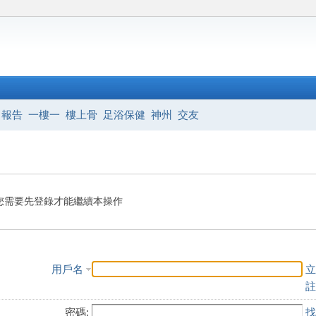
報告
一樓一
樓上骨
足浴保健
神州
交友
您需要先登錄才能繼續本操作
用戶名
立
註
密碼:
找