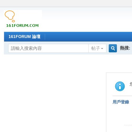
161FORUM 論壇
熱搜:
帖子
搜
索
用戶登錄