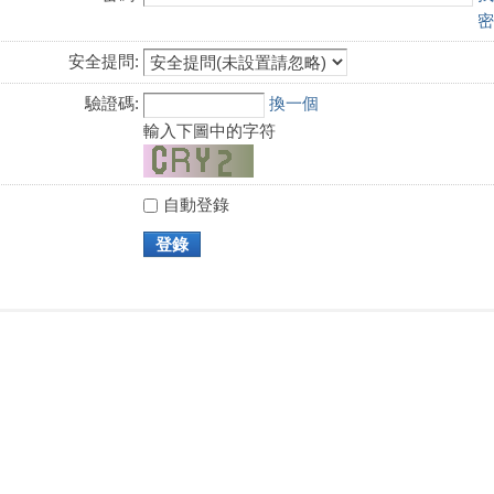
密
安全提問:
驗證碼:
換一個
輸入下圖中的字符
自動登錄
登錄