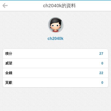
ch2040k的資料
ch2040k
積分
27
威望
0
金錢
22
貢獻
0