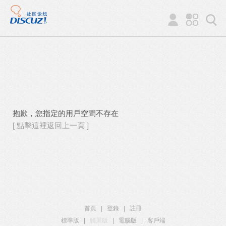
抱歉，您指定的用戶空間不存在
[ 點擊這裡返回上一頁 ]
首頁
|
登錄
|
註冊
標準版
|
觸屏版
|
電腦版
|
客戶端