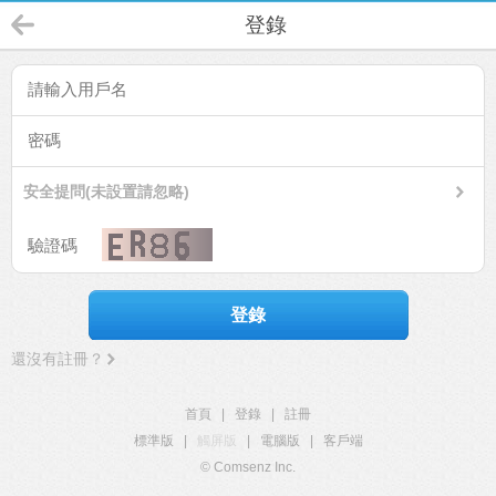
登錄
安全提問(未設置請忽略)
登錄
還沒有註冊？
首頁
|
登錄
|
註冊
標準版
|
觸屏版
|
電腦版
|
客戶端
© Comsenz Inc.