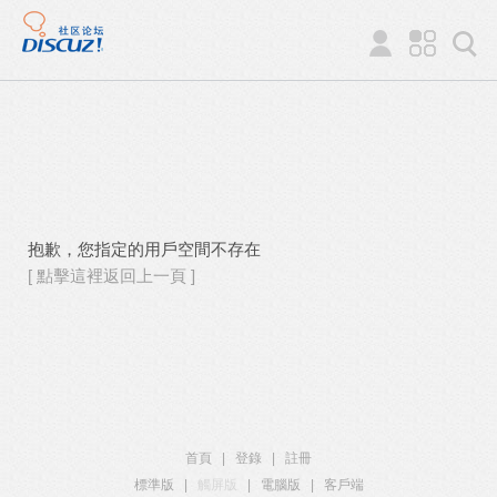
抱歉，您指定的用戶空間不存在
[ 點擊這裡返回上一頁 ]
首頁
|
登錄
|
註冊
標準版
|
觸屏版
|
電腦版
|
客戶端