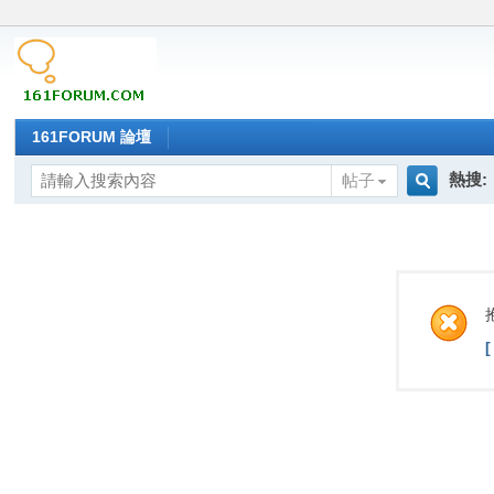
161FORUM 論壇
熱搜:
帖子
搜
索