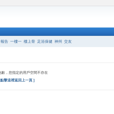
報告
一樓一
樓上骨
足浴保健
神州
交友
抱歉，您指定的用戶空間不存在
[ 點擊這裡返回上一頁 ]