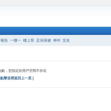
報告
一樓一
樓上骨
足浴保健
神州
交友
抱歉，您指定的用戶空間不存在
[ 點擊這裡返回上一頁 ]