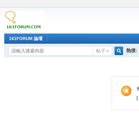
161FORUM 論壇
熱搜:
帖子
搜
索