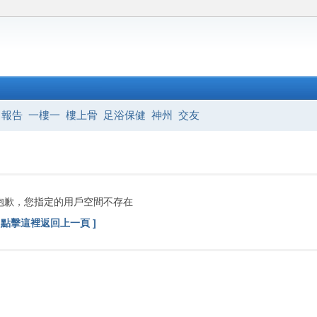
報告
一樓一
樓上骨
足浴保健
神州
交友
抱歉，您指定的用戶空間不存在
[ 點擊這裡返回上一頁 ]