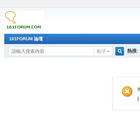
161FORUM 論壇
熱搜:
帖子
搜
索