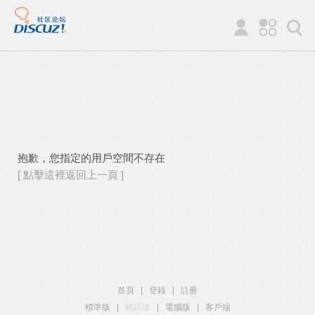
抱歉，您指定的用戶空間不存在
[ 點擊這裡返回上一頁 ]
首頁
|
登錄
|
註冊
標準版
|
觸屏版
|
電腦版
|
客戶端