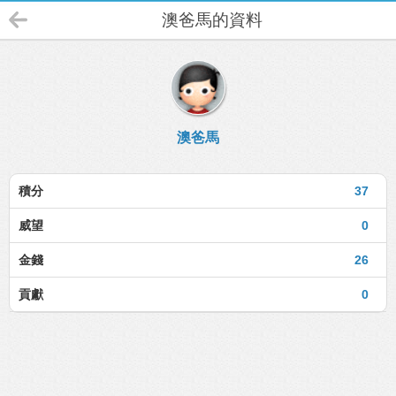
澳爸馬的資料
澳爸馬
積分
37
威望
0
金錢
26
貢獻
0