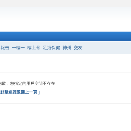
報告
一樓一
樓上骨
足浴保健
神州
交友
抱歉，您指定的用戶空間不存在
[ 點擊這裡返回上一頁 ]