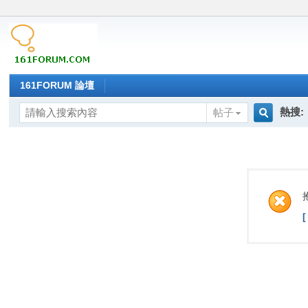
161FORUM 論壇
熱搜:
帖子
搜
索