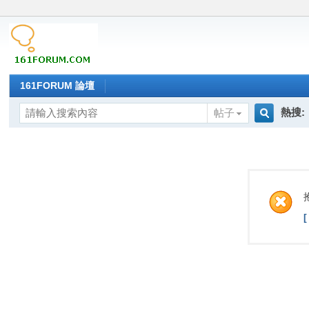
161FORUM 論壇
熱搜:
帖子
搜
索