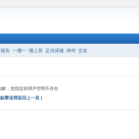
報告
一樓一
樓上骨
足浴保健
神州
交友
抱歉，您指定的用戶空間不存在
[ 點擊這裡返回上一頁 ]