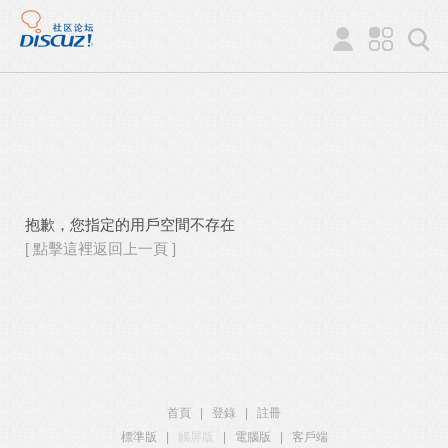
抱歉，您指定的用戶空間不存在
[ 點擊這裡返回上一頁 ]
首頁
|
登錄
|
註冊
標準版
|
觸屏版
|
電腦版
|
客戶端