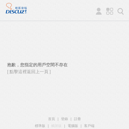
抱歉，您指定的用戶空間不存在
[ 點擊這裡返回上一頁 ]
首頁
|
登錄
|
註冊
標準版
|
觸屏版
|
電腦版
|
客戶端