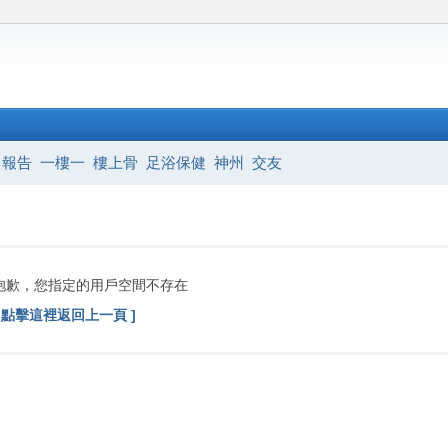
報告
一樓一
樓上骨
足浴保健
神州
交友
抱歉，您指定的用戶空間不存在
[ 點擊這裡返回上一頁 ]