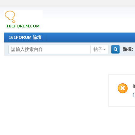
161FORUM 論壇
熱搜:
帖子
搜
索