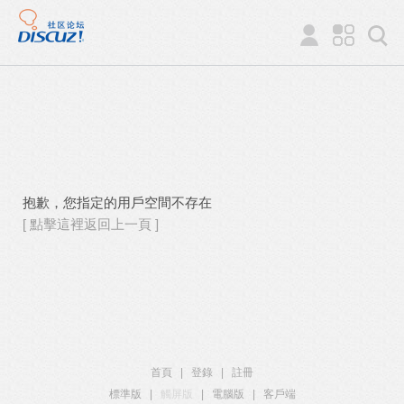
抱歉，您指定的用戶空間不存在
[ 點擊這裡返回上一頁 ]
首頁
|
登錄
|
註冊
標準版
|
觸屏版
|
電腦版
|
客戶端