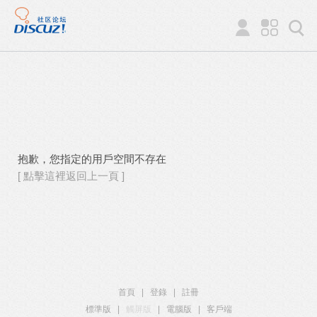
抱歉，您指定的用戶空間不存在
[ 點擊這裡返回上一頁 ]
首頁
|
登錄
|
註冊
標準版
|
觸屏版
|
電腦版
|
客戶端