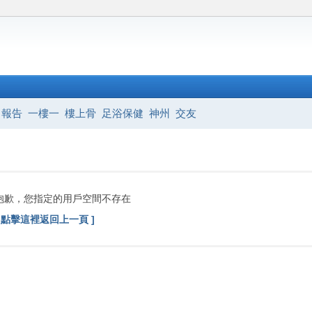
報告
一樓一
樓上骨
足浴保健
神州
交友
抱歉，您指定的用戶空間不存在
[ 點擊這裡返回上一頁 ]