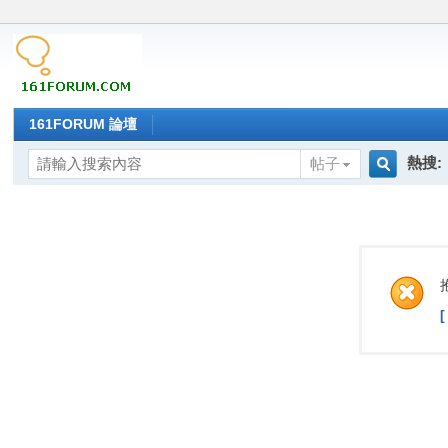
161FORUM 論壇
熱搜:
帖子
搜
索