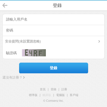
登錄
安全提問(未設置請忽略)
登錄
還沒有註冊？
首頁
|
登錄
|
註冊
標準版
|
觸屏版
|
電腦版
|
客戶端
© Comsenz Inc.