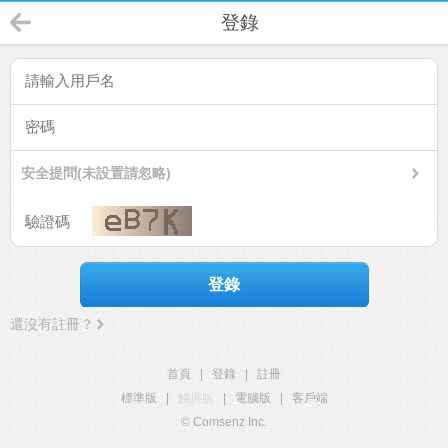
登錄
安全提問(未設置請忽略)
登錄
還沒有註冊？
首頁
|
登錄
|
註冊
標準版
|
觸屏版
|
電腦版
|
客戶端
© Comsenz Inc.