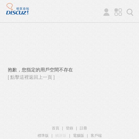
抱歉，您指定的用戶空間不存在
[ 點擊這裡返回上一頁 ]
首頁
|
登錄
|
註冊
標準版
|
觸屏版
|
電腦版
|
客戶端