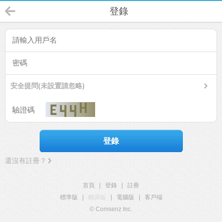
登錄
安全提問(未設置請忽略)
登錄
還沒有註冊？
首頁
|
登錄
|
註冊
標準版
|
觸屏版
|
電腦版
|
客戶端
© Comsenz Inc.