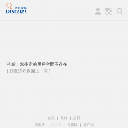
抱歉，您指定的用戶空間不存在
[ 點擊這裡返回上一頁 ]
首頁
|
登錄
|
註冊
標準版
|
觸屏版
|
電腦版
|
客戶端