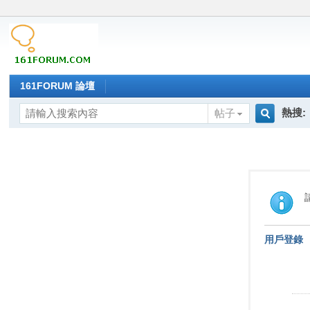
161FORUM 論壇
熱搜:
帖子
搜
索
用戶登錄