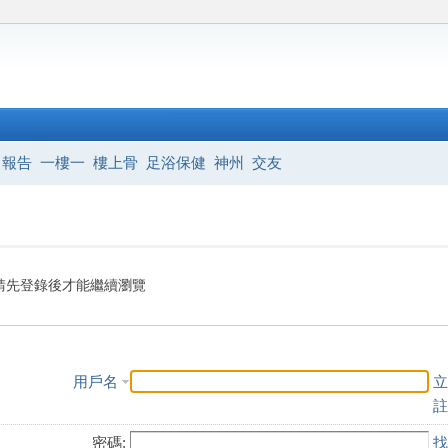
報告
一樓一
樓上骨
足浴保健
神州
交友
請先登錄後才能繼續瀏覽
用戶名
立
註
密碼:
找