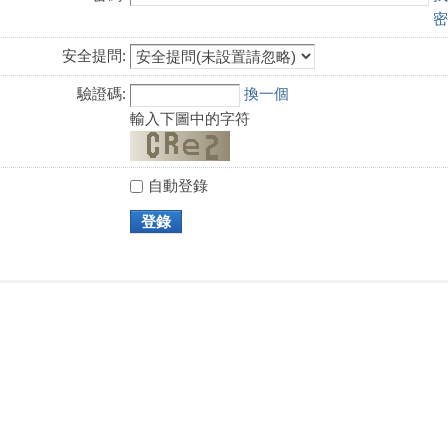
密
安全提問:
驗證碼:
換一個
輸入下圖中的字符
自動登錄
登錄