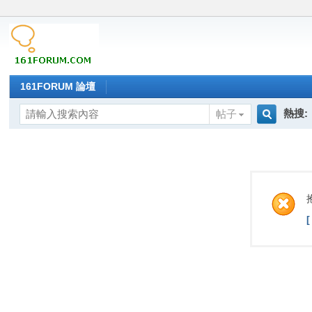
161FORUM 論壇
熱搜:
帖子
搜
索