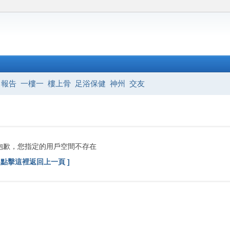
報告
一樓一
樓上骨
足浴保健
神州
交友
抱歉，您指定的用戶空間不存在
[ 點擊這裡返回上一頁 ]