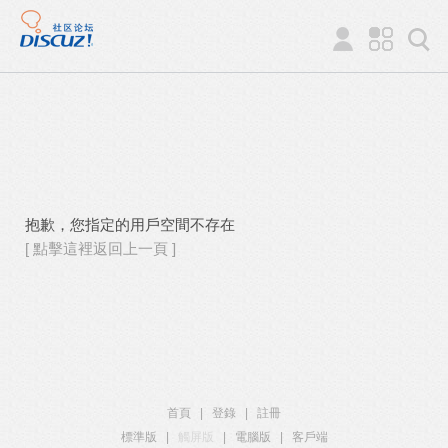
抱歉，您指定的用戶空間不存在
[ 點擊這裡返回上一頁 ]
首頁
|
登錄
|
註冊
標準版
|
觸屏版
|
電腦版
|
客戶端