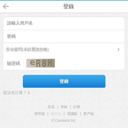
登錄
安全提問(未設置請忽略)
登錄
還沒有註冊？
首頁
|
登錄
|
註冊
標準版
|
觸屏版
|
電腦版
|
客戶端
© Comsenz Inc.