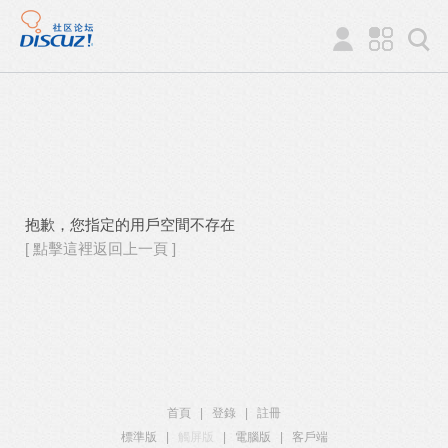
抱歉，您指定的用戶空間不存在
[ 點擊這裡返回上一頁 ]
首頁
|
登錄
|
註冊
標準版
|
觸屏版
|
電腦版
|
客戶端