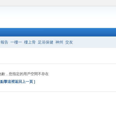
報告
一樓一
樓上骨
足浴保健
神州
交友
抱歉，您指定的用戶空間不存在
[ 點擊這裡返回上一頁 ]