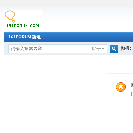
161FORUM 論壇
熱搜:
帖子
搜
索