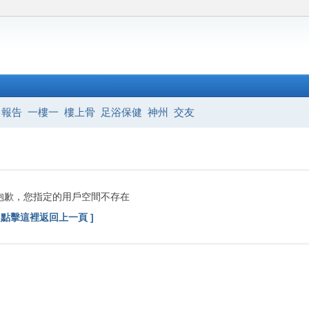
報告
一樓一
樓上骨
足浴保健
神州
交友
抱歉，您指定的用戶空間不存在
[ 點擊這裡返回上一頁 ]