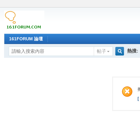
161FORUM 論壇
熱搜:
帖子
搜
索