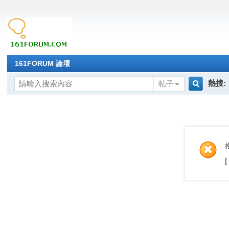
161FORUM 論壇
熱搜:
帖子
搜
索