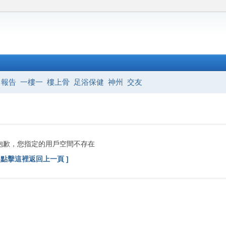
報告
一樓一
樓上骨
足浴保健
神州
交友
抱歉，您指定的用戶空間不存在
[ 點擊這裡返回上一頁 ]