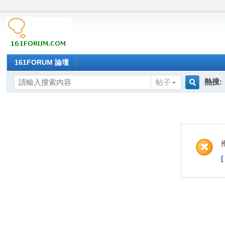
161FORUM 論壇
熱搜:
帖子
搜
索