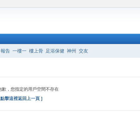
報告
一樓一
樓上骨
足浴保健
神州
交友
抱歉，您指定的用戶空間不存在
[ 點擊這裡返回上一頁 ]