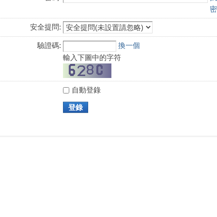
密
安全提問:
驗證碼:
換一個
輸入下圖中的字符
自動登錄
登錄