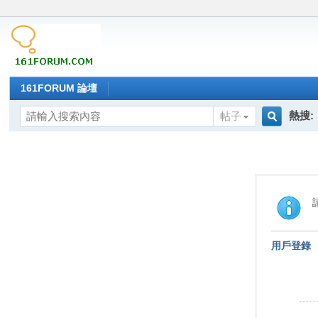
161FORUM 論壇
熱搜:
帖子
搜
索
用戶登錄