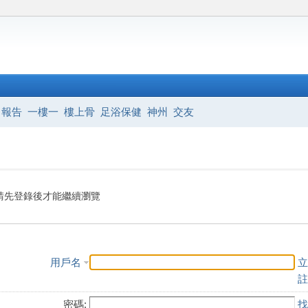
報告
一樓一
樓上骨
足浴保健
神州
交友
請先登錄後才能繼續瀏覽
用戶名
立
註
密碼:
找