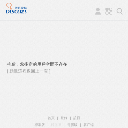
抱歉，您指定的用戶空間不存在
[ 點擊這裡返回上一頁 ]
首頁
|
登錄
|
註冊
標準版
|
觸屏版
|
電腦版
|
客戶端