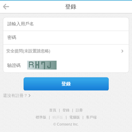
登錄
安全提問(未設置請忽略)
登錄
還沒有註冊？
首頁
|
登錄
|
註冊
標準版
|
觸屏版
|
電腦版
|
客戶端
© Comsenz Inc.